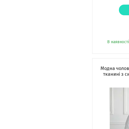
В наявності
Модна чолові
тканині з с