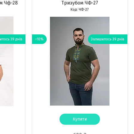
м Чф-28
Тризубом ЧФ-27
ЧФ-27
лось 39 днів
–10%
Залишилось 39 днів
Купити