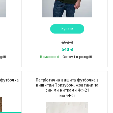
Купити
600 ₴
540 ₴
дріб
В наявності
Оптом і в роздріб
 футболка
Патріотична вишита футболка з
вишитим Тризубом, жовтими та
синіми нитками ЧФ-21
ЧФ-21