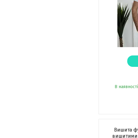
В наявності
Вишита фу
вишитими 