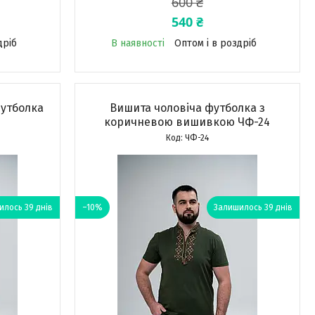
600 ₴
540 ₴
дріб
В наявності
Оптом і в роздріб
футболка
Вишита чоловіча футболка з
коричневою вишивкою ЧФ-24
ЧФ-24
лось 39 днів
–10%
Залишилось 39 днів