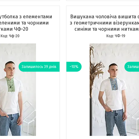
утболка з елементами
Вишукана чоловіча вишита 
еленими та чорними
з геометричними візерунка
тками ЧФ-20
синіми та чорними ниткам
Чф-20
ЧФ-19
Залишилось 39 днів
–10%
Залиши