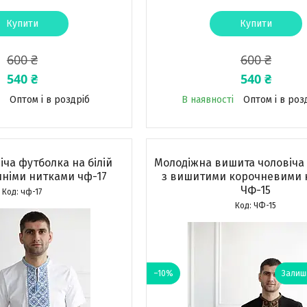
Купити
Купити
600 ₴
600 ₴
540 ₴
540 ₴
Оптом і в роздріб
В наявності
Оптом і в роз
ча футболка на білій
Молодіжна вишита чоловіча
иніми нитками чф-17
з вишитими корочневими 
ЧФ-15
чф-17
ЧФ-15
–10%
Залиши