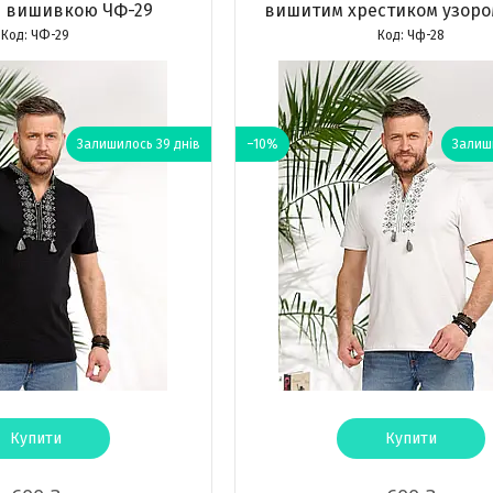
з вишивкою ЧФ-29
вишитим хрестиком узоро
ЧФ-29
Чф-28
Залишилось 39 днів
–10%
Залиши
Купити
Купити