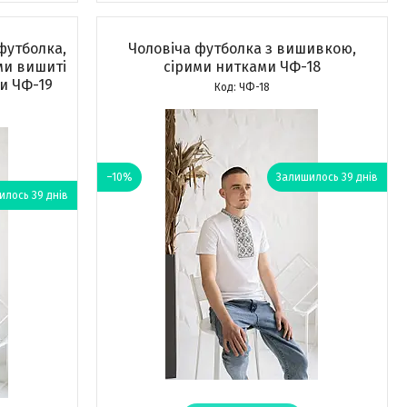
футболка,
Чоловіча футболка з вишивкою,
ми вишиті
сірими нитками ЧФ-18
и ЧФ-19
ЧФ-18
–10%
Залишилось 39 днів
лось 39 днів