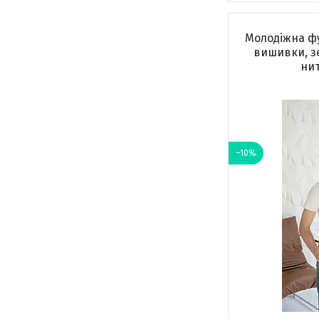
Молодіжна ф
вишивки, з
ни
–10%