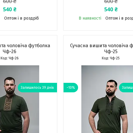
600 ₴
600 ₴
540 ₴
540 ₴
Оптом і в роздріб
В наявності
Оптом і в роз
та чоловіча футболка
Сучасна вишита чоловіча 
Чф-26
Чф-25
Чф-26
Чф-25
Залишилось 39 днів
–10%
Залиши