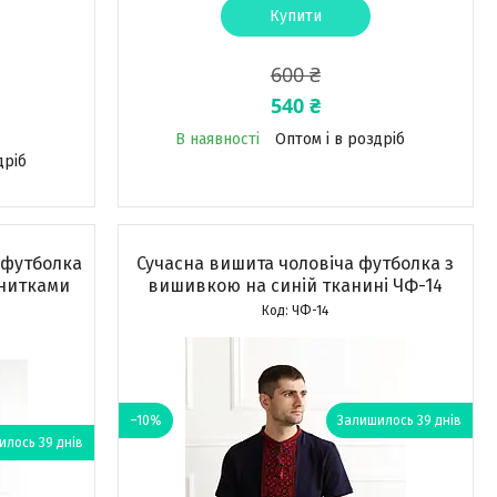
Купити
600 ₴
540 ₴
В наявності
Оптом і в роздріб
дріб
 футболка
Сучасна вишита чоловіча футболка з
нитками
вишивкою на синій тканині ЧФ-14
ЧФ-14
–10%
Залишилось 39 днів
лось 39 днів