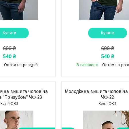
Купити
Купити
600 ₴
600 ₴
540 ₴
540 ₴
Оптом і в роздріб
В наявності
Оптом і в роз
ична вишита чоловіча
Молодіжна вишита чоловіча
з "Тризубом" ЧФ-23
ЧФ-22
ЧФ-23
ЧФ-22