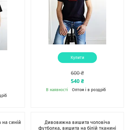
Купити
600 ₴
540 ₴
В наявності
Оптом і в роздріб
дріб
 на синій
Дивовижна вишита чоловіча
футболка, вишита на білій тканині