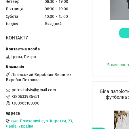
Четвер
08:30
19:00
Пʼятниця
08:30
19:00
Субота
10:00
15:00
Неділя
Вихідний
КОНТАКТИ
Ірина, Петро
В наявності
Львівський Виробник Вишитих
Виробів Петрівка
petrivkalviv@gmail.com
Біла патріот
+380633986451
футболка 
+380965188390
смт. Брюховичі вул. Коротка, 23,
Львів, Україна