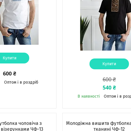
Купити
Купити
600 ₴
600 ₴
Оптом і в роздріб
540 ₴
В наявності
Оптом і в роз
тболка чоловіча з
Молодіжна вишита футболка
візерунками ЧФ-13
тканині ЧФ-12