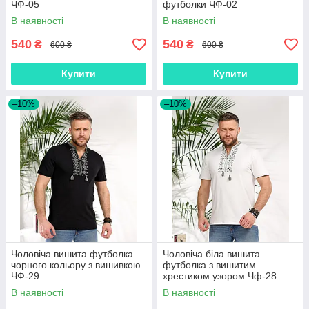
ЧФ-05
футболки ЧФ-02
В наявності
В наявності
540
540
₴
₴
600 ₴
600 ₴
Купити
Купити
–10%
–10%
Чоловіча вишита футболка
Чоловіча біла вишита
чорного кольору з вишивкою
футболка з вишитим
ЧФ-29
хрестиком узором Чф-28
В наявності
В наявності