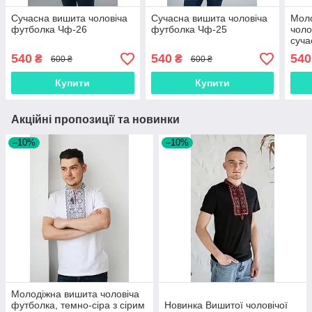
Сучасна вишита чоловіча
Сучасна вишита чоловіча
Мол
футболка Чф-26
футболка Чф-25
чоло
суча
коль
540
540
540
₴
₴
600 ₴
600 ₴
Купити
Купити
Акційні пропозиції та новинки
–10%
–10%
Молодіжна вишита чоловіча
футболка, темно-сіра з сірим
Новинка Вишитої чоловічої