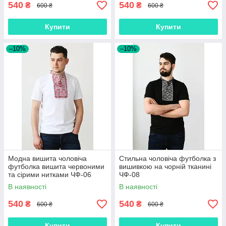
540
540
₴
₴
600 ₴
600 ₴
Купити
Купити
–10%
–10%
Модна вишита чоловіча
Стильна чоловіча футболка з
футболка вишита червоними
вишивкою на чорній тканині
та сірими нитками ЧФ-06
ЧФ-08
В наявності
В наявності
540
540
₴
₴
600 ₴
600 ₴
Купити
Купити