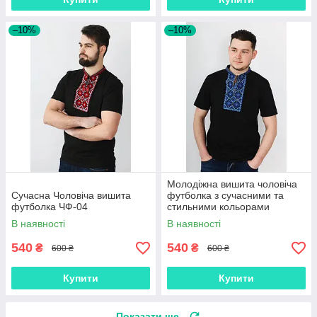
–10%
–10%
Молодіжна вишита чоловіча
Сучасна Чоловіча вишита
футболка з сучасними та
футболка ЧФ-04
стильними кольорами
вишивки ЧФ-09
В наявності
В наявності
540
540
₴
₴
600 ₴
600 ₴
Купити
Купити
Показати ще