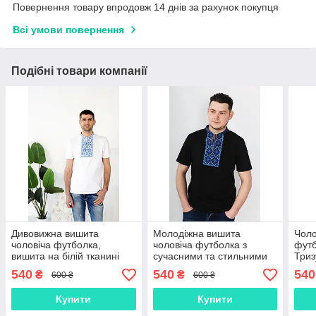
Повернення товару впродовж 14 днів за рахунок покупця
Всі умови повернення
Подібні товари компанії
Дивовижна вишита
Молодіжна вишита
Чоло
чоловіча футболка,
чоловіча футболка з
футб
вишита на білій тканині
сучасними та стильними
Три
ЧФ-11
кольорами вишивки ЧФ-09
540
540
540
₴
₴
600 ₴
600 ₴
Купити
Купити