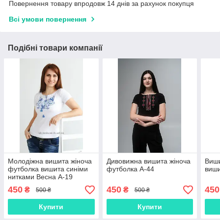
Повернення товару впродовж 14 днів за рахунок покупця
Всі умови повернення
Подібні товари компанії
Молодіжна вишита жіноча
Дивовижна вишита жіноча
Виши
футболка вишита синіми
футболка А-44
виши
нитками Весна А-19
450
450
450
₴
₴
500 ₴
500 ₴
Купити
Купити