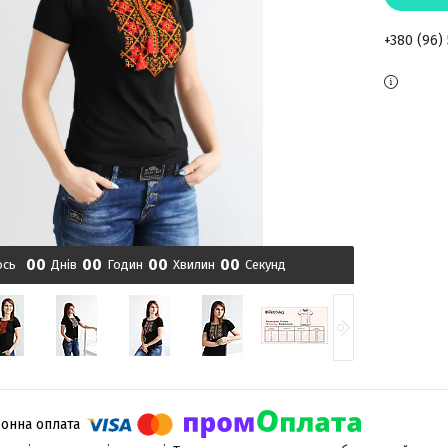
+380 (96)
0
0
0
0
0
0
0
0
ось
Днів
Годин
Хвилин
Секунд