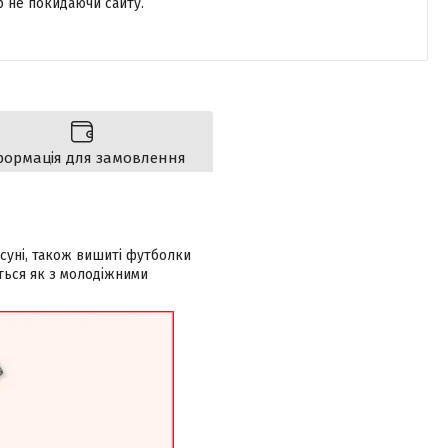
р не покидаючи сайту.
формація для замовлення
суні, також вишиті футболки
ться як з молодіжними