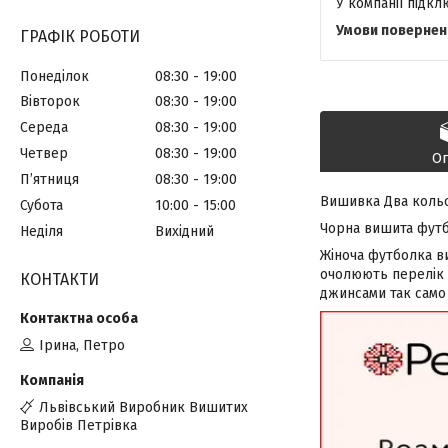
У компанії підк
ГРАФІК РОБОТИ
Понеділок
08:30
19:00
Вівторок
08:30
19:00
Середа
08:30
19:00
Четвер
08:30
19:00
О
Пʼятниця
08:30
19:00
Вишивка Два коль
Субота
10:00
15:00
Чорна вишита футб
Неділя
Вихідний
Жіноча футболка в
очолюють перелік т
КОНТАКТИ
джинсами так само 
Ірина, Петро
Львівський Виробник Вишитих
Виробів Петрівка