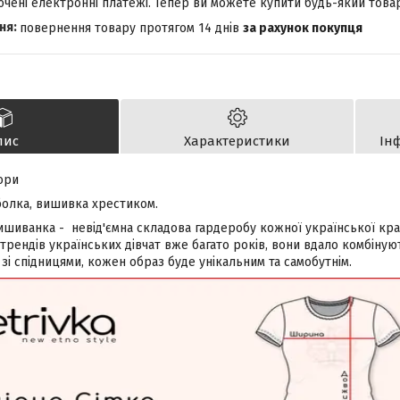
лючені електронні платежі. Тепер ви можете купити будь-який това
повернення товару протягом 14 днів
за рахунок покупця
пис
Характеристики
Ін
ори
олка, вишивка хрестиком.
ишиванка - невід'ємна складова гардеробу кожної української кра
рендів українських дівчат вже багато років, вони вдало комбіную
зі спідницями, кожен образ буде унікальним та самобутнім.