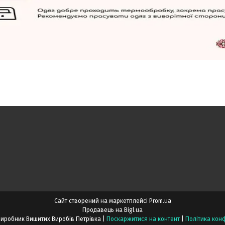
Сайт створений на маркетплейсі
Prom.ua
Продавець на Bigl.ua
Львівський Виробник Вишитих Виробів Петрівка |
Поскаржитися на контент
|
Політика конф