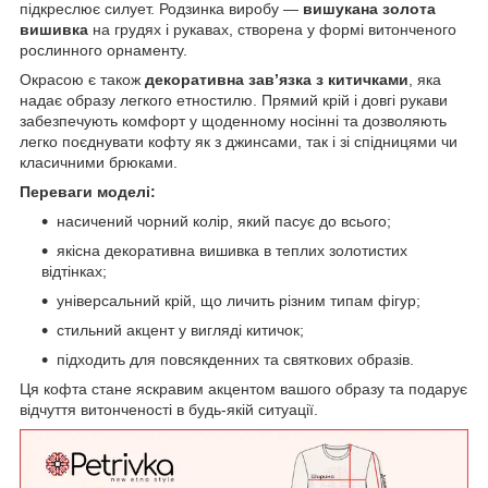
підкреслює силует. Родзинка виробу —
вишукана золота
вишивка
на грудях і рукавах, створена у формі витонченого
рослинного орнаменту.
Окрасою є також
декоративна зав’язка з китичками
, яка
надає образу легкого етностилю. Прямий крій і довгі рукави
забезпечують комфорт у щоденному носінні та дозволяють
легко поєднувати кофту як з джинсами, так і зі спідницями чи
класичними брюками.
Переваги моделі:
насичений чорний колір, який пасує до всього;
якісна декоративна вишивка в теплих золотистих
відтінках;
універсальний крій, що личить різним типам фігур;
стильний акцент у вигляді китичок;
підходить для повсякденних та святкових образів.
Ця кофта стане яскравим акцентом вашого образу та подарує
відчуття витонченості в будь-якій ситуації.