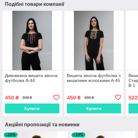
Подібні товари компанії
Дивовижна вишита жіноча
Вишита жіноча футболка з
Виши
футболка А-44
вишитими колосками А-45
Ста
В-1
450
450
522
₴
₴
500 ₴
500 ₴
Купити
Купити
Акційні пропозиції та новинки
–10%
–10%