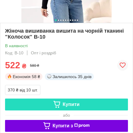
Жіноча вишиванка вишита на чорній тканині
"Колосок" В-10
В наявності
Код: В-10
Опт і роздріб
522
₴
580 ₴
Економія
58 ₴
Залишилось
35 днів
370 ₴
від 10 шт.
Купити
або
Купити з