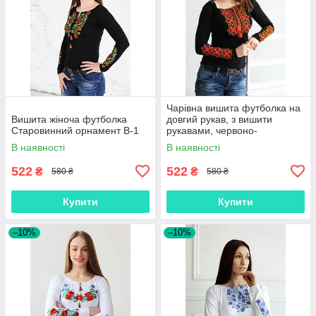
Чарівна вишита футболка на
Вишита жіноча футболка
довгий рукав, з вишити
Старовинний орнамент В-1
рукавами, червоно-
оранжевим кольором В-6
В наявності
В наявності
522
522
₴
₴
580 ₴
580 ₴
Купити
Купити
–10%
–10%