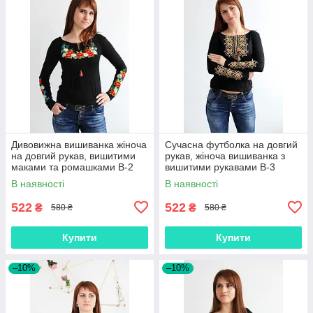
Дивовижна вишиванка жіноча
Сучасна футболка на довгий
на довгий рукав, вишитими
рукав, жіноча вишиванка з
маками та ромашками В-2
вишитими рукавами В-3
В наявності
В наявності
522
522
₴
₴
580 ₴
580 ₴
Купити
Купити
–10%
–10%