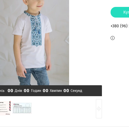
Ку
+380 (96)
0
0
0
0
0
0
0
0
ось
Днів
Годин
Хвилин
Секунд