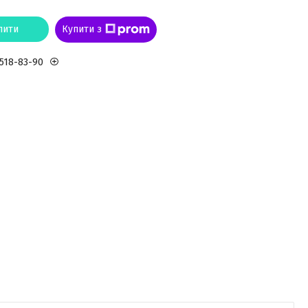
пити
Купити з
 518-83-90