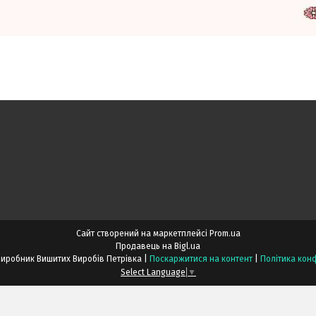
Сайт створений на маркетплейсі
Prom.ua
Продавець на Bigl.ua
Львівський Виробник Вишитих Виробів Петрівка |
Поскаржитися на контент
|
Політика конф
Select Language
▼