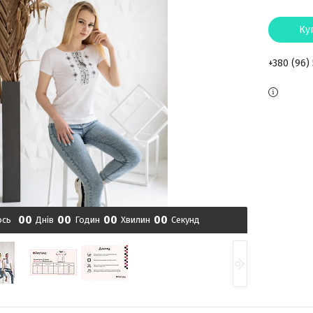
Ку
+380 (96)
0
0
0
0
0
0
0
0
ось
Днів
Годин
Хвилин
Секунд