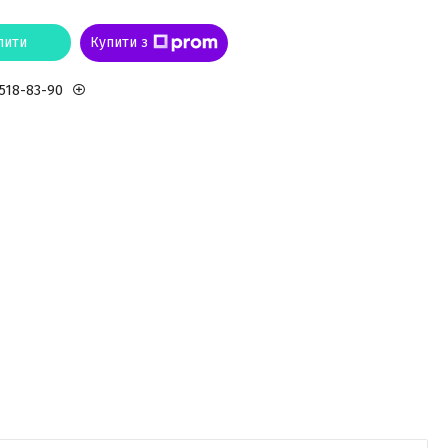
пити
Купити з
 518-83-90