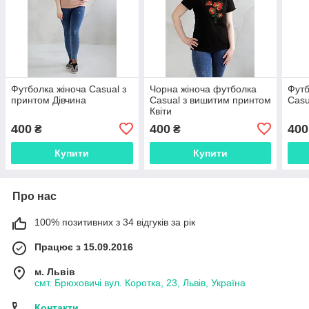
Футболка жіноча Casual з
Чорна жіноча футболка
Футб
принтом Дівчина
Casual з вишитим принтом
Casu
Квіти
400
400
400
₴
₴
Купити
Купити
Про нас
100% позитивних з 34 відгуків за рік
Працює з 15.09.2016
м. Львів
смт. Брюховичі вул. Коротка, 23, Львів, Україна
Контакти