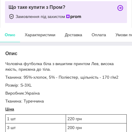
Що таке купити з Пром?
Замовлення під захистом
Опис
Характеристики
Доставка
Оплата
Умови п
Опис
Чоловіча футболка біла з вишитим принтом Лев, висока
якість, приємна до тіла.
Тканина: 95%-хлопок, 5% - Поліестер, щільність - 170 г/м2
Розмір: S-3XL
Виробник:Україна
Тканина: Туреччина
Ціна
1 шт
220 грн
3 шт
200 грн