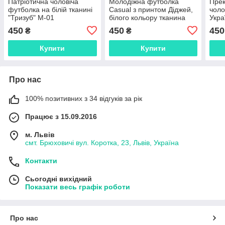
Патріотична чоловіча
Молодіжна футболка
Прек
футболка на білій тканині
Casual з принтом Діджей,
чоло
"Тризуб" М-01
білого кольору тканина
Укра
М-0
450
450
450
₴
₴
Купити
Купити
Про нас
100% позитивних з 34 відгуків за рік
Працює з 15.09.2016
м. Львів
смт. Брюховичі вул. Коротка, 23, Львів, Україна
Контакти
Сьогодні вихідний
Показати весь графік роботи
Про нас