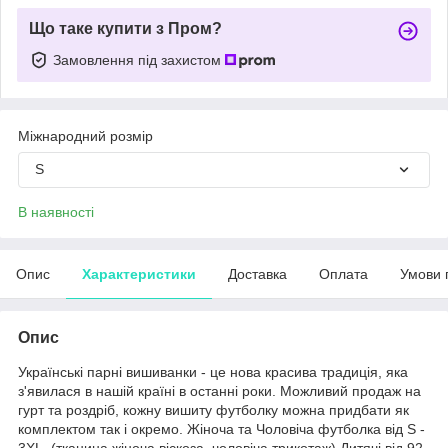
Що таке купити з Пром?
Замовлення під захистом
Міжнародний розмір
S
В наявності
Опис
Характеристики
Доставка
Оплата
Умови 
Опис
Українські парні вишиванки - це нова красива традиція, яка
з'явилася в нашій країні в останні роки. Можливий продаж на
гурт та роздріб, кожну вишиту футболку можна придбати як
комплектом так і окремо. Жіноча та Чоловіча футболка від S -
3XL (тканина жіноча віскоза, чоловіча трикотаж) Дитячі від 92