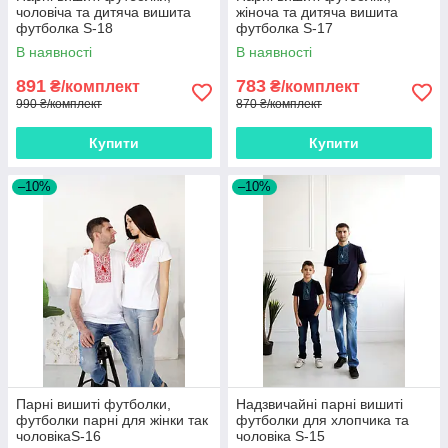
чоловіча та дитяча вишита
жіноча та дитяча вишита
футболка S-18
футболка S-17
В наявності
В наявності
891
783
₴/комплект
₴/комплект
990 ₴/комплект
870 ₴/комплект
Купити
Купити
–10%
–10%
Парні вишиті футболки,
Надзвичайні парні вишиті
футболки парні для жінки так
футболки для хлопчика та
чоловікаS-16
чоловіка S-15