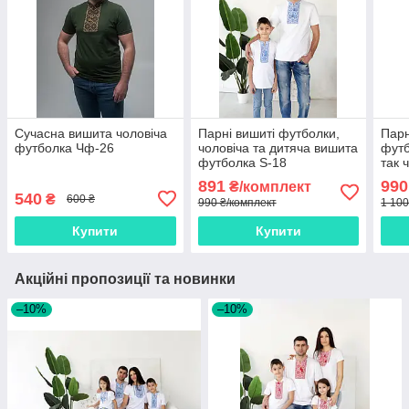
Сучасна вишита чоловіча
Парні вишиті футболки,
Парн
футболка Чф-26
чоловіча та дитяча вишита
футб
футболка S-18
так 
891
990
₴/комплект
540
₴
600 ₴
990 ₴/комплект
1 100
Купити
Купити
Акційні пропозиції та новинки
–10%
–10%