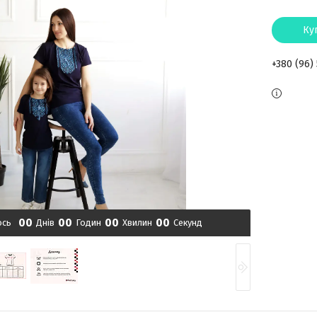
Ку
+380 (96)
0
0
0
0
0
0
0
0
ось
Днів
Годин
Хвилин
Секунд