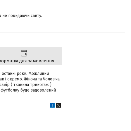
р не покидаючи сайту.
формація для замовлення
 в останні роки. Можливий
 і окремо. Жіноча та Чоловіча
розмір ( тканина трикотаж )
у футболку буде задоволений