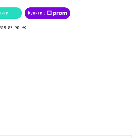
пити
Купити з
 518-83-90