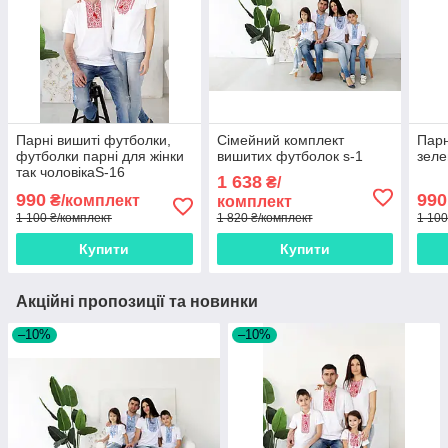
Парні вишиті футболки,
Сімейний комплект
Парн
футболки парні для жінки
вишитих футболок s-1
зеле
так чоловікаS-16
1 638
₴/
990
990
₴/комплект
комплект
1 100 ₴/комплект
1 820 ₴/комплект
1 100
Купити
Купити
Акційні пропозиції та новинки
–10%
–10%