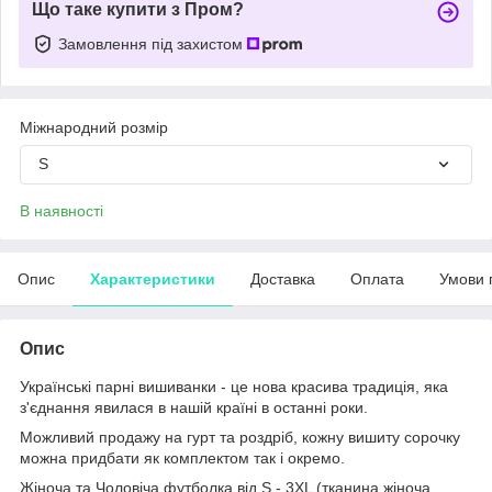
Що таке купити з Пром?
Замовлення під захистом
Міжнародний розмір
S
В наявності
Опис
Характеристики
Доставка
Оплата
Умови 
Опис
Українські парні вишиванки - це нова красива традиція, яка
з'єднання явилася в нашій країні в останні роки.
Можливий продажу на гурт та роздріб, кожну вишиту сорочку
можна придбати як комплектом так і окремо.
Жіноча та Чоловіча футболка від S - 3XL (тканина жіноча