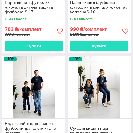
Парні вишиті футболки,
Парні вишиті футболки,
жіноча та дитяча вишита
футболки парні для жінки так
футболка S-17
чоловікаS-16
В наявності
В наявності
783
990
₴/комплект
₴/комплект
870 ₴/комплект
1 100 ₴/комплект
Купити
Купити
–10%
–10%
Надзвичайні парні вишиті
футболки для хлопчика та
Сучасні вишиті парні
чоловіка S-15
комплекти для дітей S-11